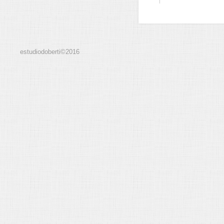
estudiodoberti©2016