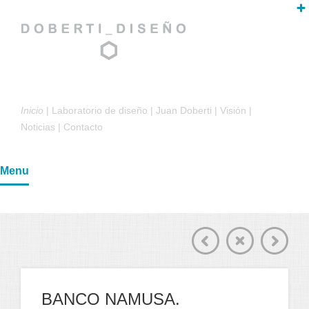
Inicio
|
Laboratorio de diseño
|
Juan Doberti
|
Visión
|
Noticias
|
Contacto
Menu
BANCO NAMUSA.