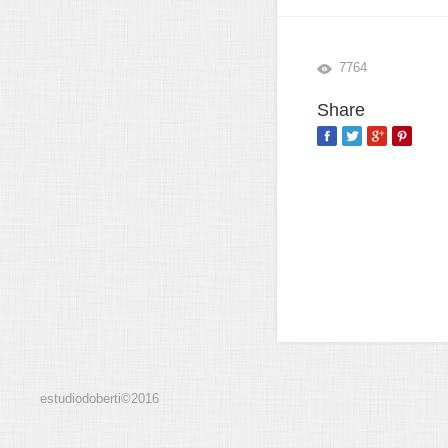
7764
Share
estudiodoberti©2016