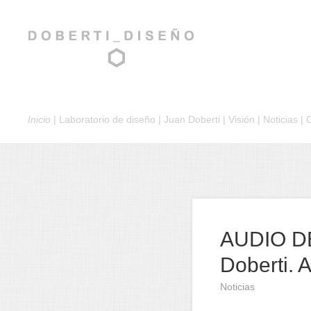
Inicio
|
Laboratorio de diseño
|
Juan Doberti
|
Visión
|
Noticias
|
AUDIO DE
Doberti. 
Noticias